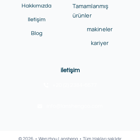
Tamamlanmış
Hakkımızda
ürünler
Iletişim
makineler
Blog
kariyer
iletişim
+20 (2) 2384-6677
info@lanshengco.com
© 2026 • Wenzhou Lansheng • Tüm Hakları saklıdır