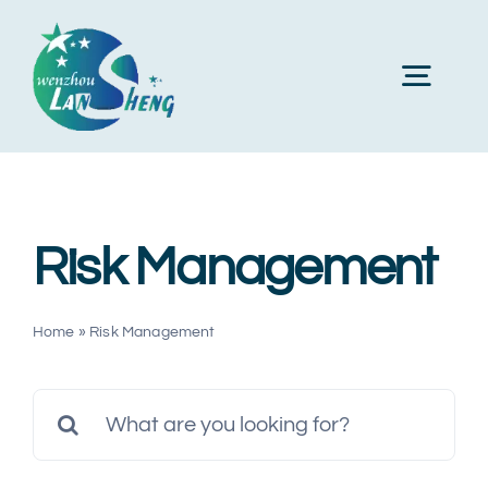
Skip
to
Toggl
content
Navig
Ana sayfa
Risk Management
Hakkımızda
Ürünler
Home
»
Risk Management
Search
makineler
for: