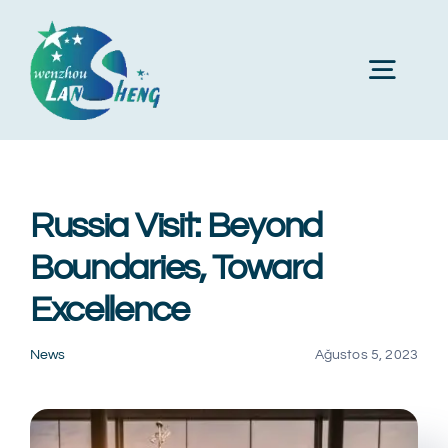
Skip
to
Toggl
content
Navig
Ana sayfa
Russia Visit: Beyond
Hakkımızda
Boundaries, Toward
Excellence
Ürünler
News
Ağustos 5, 2023
makineler